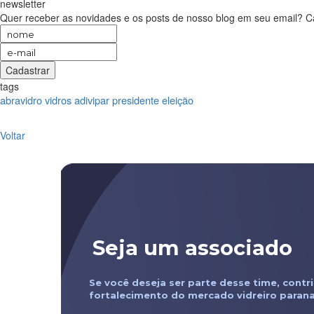
newsletter
Quer receber as novidades e os posts de nosso blog em seu email? C
tags
abravidro
vidros
adivipar
presidente
eleição
Voltar
Seja um associado
Se você deseja ser parte desse time, contr
fortalecimento do mercado vidreiro parana